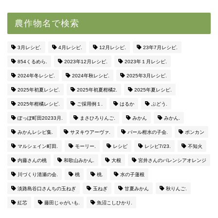
農作物名で検索
3月レシピ.
4月レシピ.
12月レシピ.
23年7月レシピ.
854くるめら.
2023年12月レシピ.
2023年１月レシピ.
2024年冬レシピ.
2024年秋レシピ.
2025年3月レシピ.
2025年初夏レシピ.
2025年初夏柑橘2.
2025年夏レシピ.
2025年柑橘レシピ.
ご採用例１.
はるか
ぶどう.
ぽっぽ町田20233月.
まさひろりんご.
みかん
みかん.
みかんレシピ集.
サヌキウアーヴァ.
パール柑水の子会.
ポンカン
マルシェイン町田.
モーリー.
レシピ
レシピ7/23.
不知火
内藤さんの桃
和歌山みかん.
大根
宮井さんのバレンシアオレンジ
川づくり清瀬の会.
桃
桃.
水の子蓮根
淡路島谷口さんちの玉ねぎ
玉ねぎ
甘夏みかん
秋りんご.
紅芯
藤田じゃがいも.
魚沼こしひかり.