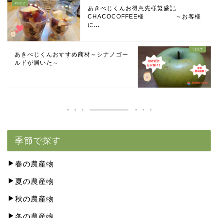
あきべじくんお得意先様繁盛記
CHACOCOFFEE様 ～お客様
に...
あきべじくんおすすめ商材～シナノゴー
ルドが届いた～
季節で探す
春の農産物
夏の農産物
秋の農産物
冬の農産物