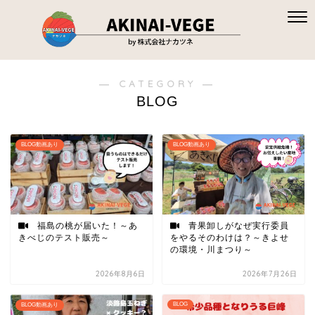
― CATEGORY ―
BLOG
BLOG動画あり
BLOG動画あり
福島の桃が届いた！～あ
青果卸しがなぜ実行委員
きべじのテスト販売～
をやるそのわけは？～きよせ
の環境・川まつり～
2026年8月6日
2026年7月26日
BLOG
BLOG動画あり