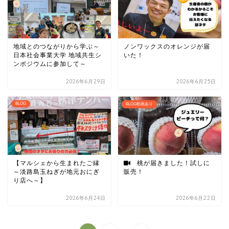
地域とのつながりから学ぶ～
ノンワックスのオレンジが届
日本社会事業大学 地域共生シ
いた！
ンポジウムに参加して～
2026年6月29日
2026年6月25日
BLOG
BLOG動画あり
【マルシェから生まれたご縁
桃が届きました！試しに
～淡路島玉ねぎが地元おにぎ
販売！
り店へ～】
2026年6月24日
2026年6月22日