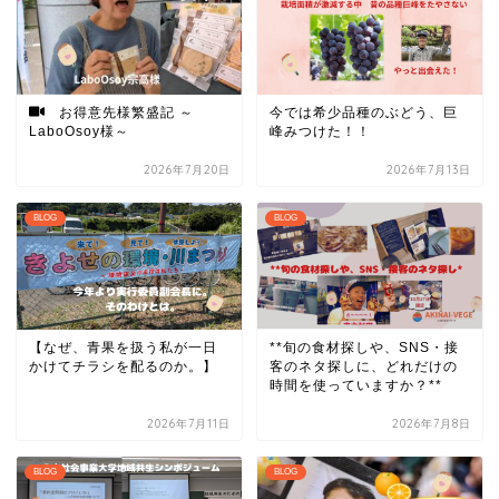
お得意先様繁盛記 ～
今では希少品種のぶどう、巨
LaboOsoy様～
峰みつけた！！
2026年7月20日
2026年7月13日
BLOG
BLOG
【なぜ、青果を扱う私が一日
**旬の食材探しや、SNS・接
かけてチラシを配るのか。】
客のネタ探しに、どれだけの
時間を使っていますか？**
2026年7月11日
2026年7月8日
BLOG
BLOG