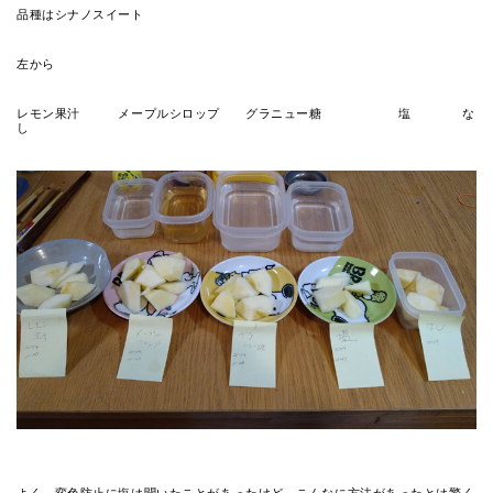
品種はシナノスイート
左から
レモン果汁 メープルシロップ グラニュー糖 塩 な
し