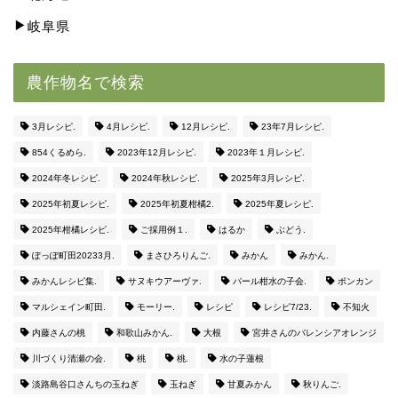
岐阜県
農作物名で検索
3月レシピ.
4月レシピ.
12月レシピ.
23年7月レシピ.
854くるめら.
2023年12月レシピ.
2023年１月レシピ.
2024年冬レシピ.
2024年秋レシピ.
2025年3月レシピ.
2025年初夏レシピ.
2025年初夏柑橘2.
2025年夏レシピ.
2025年柑橘レシピ.
ご採用例１.
はるか
ぶどう.
ぽっぽ町田20233月.
まさひろりんご.
みかん
みかん.
みかんレシピ集.
サヌキウアーヴァ.
パール柑水の子会.
ポンカン
マルシェイン町田.
モーリー.
レシピ
レシピ7/23.
不知火
内藤さんの桃
和歌山みかん.
大根
宮井さんのバレンシアオレンジ
川づくり清瀬の会.
桃
桃.
水の子蓮根
淡路島谷口さんちの玉ねぎ
玉ねぎ
甘夏みかん
秋りんご.