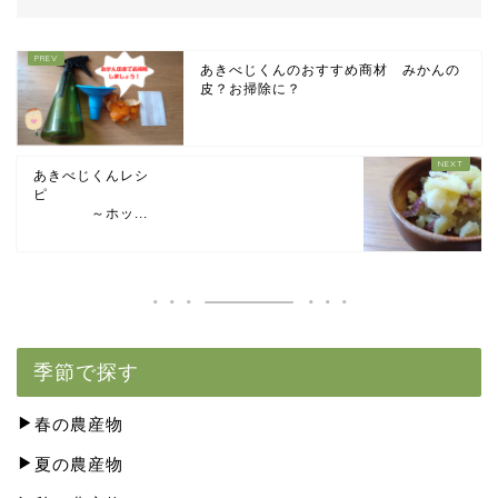
あきべじくんのおすすめ商材 みかんの
皮？お掃除に？
あきべじくんレシ
ピ
～ホッ...
季節で探す
春の農産物
夏の農産物