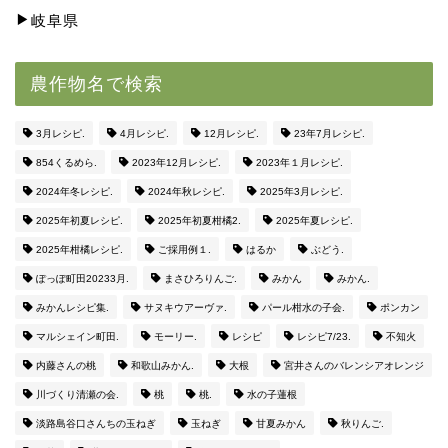
岐阜県
農作物名で検索
3月レシピ.
4月レシピ.
12月レシピ.
23年7月レシピ.
854くるめら.
2023年12月レシピ.
2023年１月レシピ.
2024年冬レシピ.
2024年秋レシピ.
2025年3月レシピ.
2025年初夏レシピ.
2025年初夏柑橘2.
2025年夏レシピ.
2025年柑橘レシピ.
ご採用例１.
はるか
ぶどう.
ぽっぽ町田20233月.
まさひろりんご.
みかん
みかん.
みかんレシピ集.
サヌキウアーヴァ.
パール柑水の子会.
ポンカン
マルシェイン町田.
モーリー.
レシピ
レシピ7/23.
不知火
内藤さんの桃
和歌山みかん.
大根
宮井さんのバレンシアオレンジ
川づくり清瀬の会.
桃
桃.
水の子蓮根
淡路島谷口さんちの玉ねぎ
玉ねぎ
甘夏みかん
秋りんご.