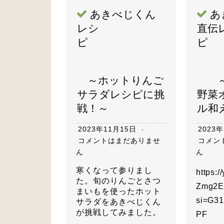
あきべじくん
あ
レシ
直伝
ピ
～ホットりんご
～
サラダレシピに挑
野菜
戦！～
ル和
2023年11月15日
2023
コメントはまだありませ
コメン
ん
ん
寒くなって参りまし
https:
た。旬のりんごとさつ
Zmg2E
まいもを使ったホット
si=G3
サラダをあきべじくん
が挑戦してみました。
PF