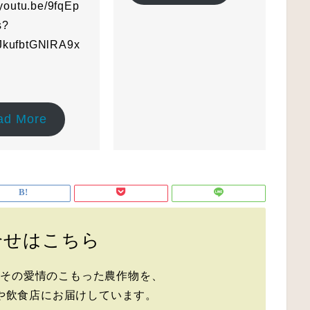
/youtu.be/9fqEp
s?
JkufbtGNlRA9x
ad More
合せはこちら
、その愛情のこもった農作物を、
や飲食店にお届けしています。