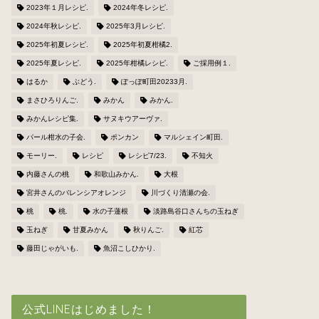
2023年１月レシピ.
2024年冬レシピ.
2024年秋レシピ.
2025年3月レシピ.
2025年初夏レシピ.
2025年初夏柑橘2.
2025年夏レシピ.
2025年柑橘レシピ.
ご採用例１.
はるか
ぶどう.
ぽっぽ町田20233月.
まさひろりんご.
みかん
みかん.
みかんレシピ集.
サヌキウアーヴァ.
パール柑水の子会.
ポンカン
マルシェイン町田.
モーリー.
レシピ
レシピ7/23.
不知火
内藤さんの桃
和歌山みかん.
大根
宮井さんのバレンシアオレンジ
川づくり清瀬の会.
桃
桃.
水の子蓮根
淡路島谷口さんちの玉ねぎ
玉ねぎ
甘夏みかん
秋りんご.
紅芯
藤田じゃがいも.
魚沼こしひかり.
公式LINEはじめました！