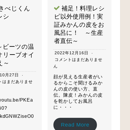
補足！料理レシ
きべじくん
ピ以外使用例！実
レシ
証みかんの皮をお
ピ
風呂に！ ～生産
者直伝～
ビーツの温
2022年12月16日
オリーブオイ
コメントはまだありませ
え～
ん
年10月27日
顔が見える生産者がい
トはまだありませ
るからこそ聞けるみか
んの皮の使い方、直
伝。陳皮！みかんの皮
//youtu.be/PKEa
を乾かしてお風呂
に・・・
i0?
1kdGNWZiseO0
Read More