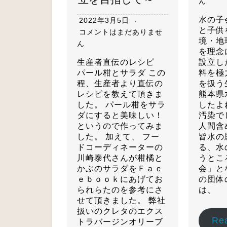
ん
水の子
2022年3月5日
と子供
コメントはまだありませ
境・地
ん
を理念
生産者直伝のレシピ
設立し
パール柑とサラダ この
料を極
程、生産者より直伝の
を扱う
レシピを教えて頂きま
熊本県
した。 パール柑をサラ
したよ
ダにすると美味しい！
汚染で
というので作ってみま
人間含
した。 加えて、 フー
皆水の
ドコーディネーターの
る、水
川崎泰代さんが柑橘と
うとこ
かぶのサラダをＦａｃ
会」と
ｅｂｏｏｋにあげてお
の団体
られらたのを参考にさ
は、
せて頂きました。 弊社
扱いのクレタのエクス
Re
トラバージンオリーブ