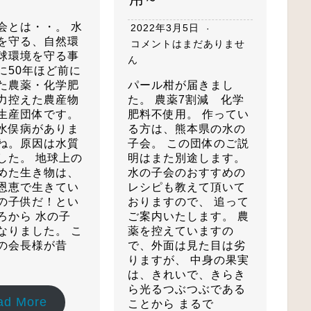
会とは・・。 水
2022年3月5日
を守る、自然環
コメントはまだありませ
球環境を守る事
ん
に50年ほど前に
た農薬・化学肥
パール柑が届きまし
力控えた農産物
た。 農薬7割減 化学
生産団体です。
肥料不使用。 作ってい
水俣病がありま
る方は、熊本県の水の
ね。原因は水質
子会。 この団体のご説
した。 地球上の
明はまた別途します。
めた生き物は、
水の子会のおすすめの
恩恵で生きてい
レシピも教えて頂いて
の子供だ！とい
おりますので、 追って
ろから 水の子
ご案内いたします。 農
なりました。 こ
薬を控えていますの
の会長様が昔
で、外面は見た目は劣
りますが、 中身の果実
は、きれいで、きらき
ら光るつぶつぶである
ad More
ことから まるで