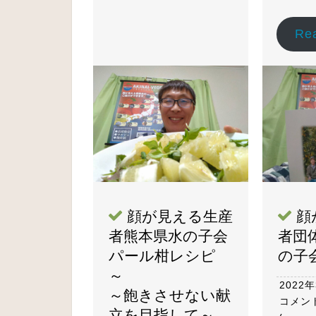
Re
顔が見える生産
顔
者熊本県水の子会
者団
パール柑レシピ
の子
～
2022
～飽きさせない献
コメン
立を目指して～