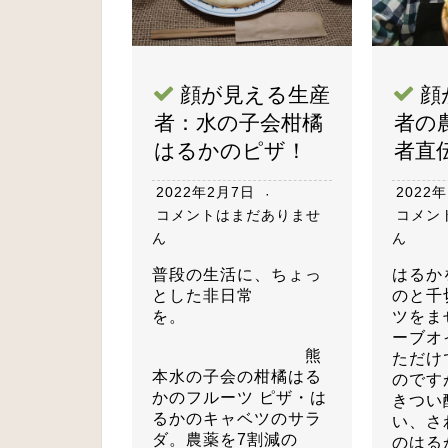
顔が見える生産
顔
者：水の子会柑橘
者の
はるかのピザ！
者直
2022年2月7日
2022
コメントはまだありませ
コメン
ん
ん
普段の生活に、ちょっ
はるか
とした非日常
のと千
を。
ツをま
ーブオ
熊
ただけ
本水の子会の柑橘はる
のです
かのフルーツ ピザ・は
きつい
るかのキャベツのサラ
い、さ
ダ。農薬を7割減の
のはる