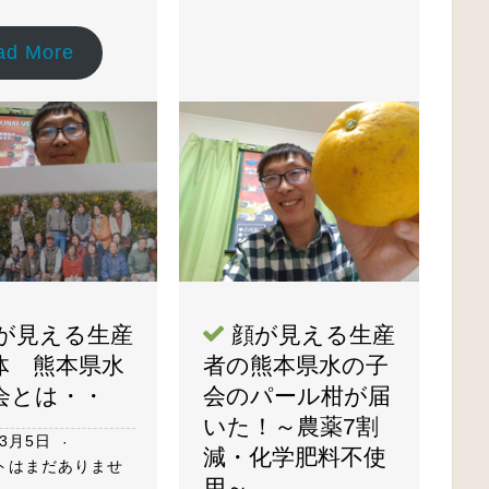
ad More
が見える生産
顔が見える生産
体 熊本県水
者の熊本県水の子
会とは・・
会のパール柑が届
いた！～農薬7割
年3月5日
減・化学肥料不使
トはまだありませ
用～