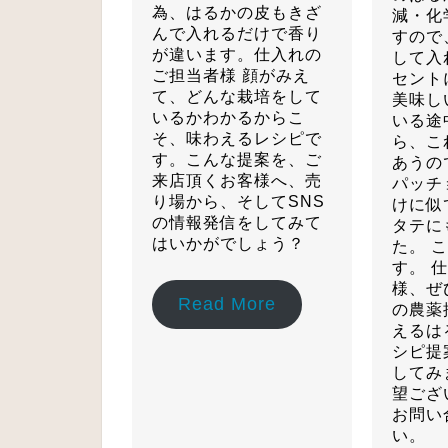
為、はるかの皮もきざ
減・化
んで入れるだけで香り
すので
が違います。仕入れの
して入
ご担当者様 顔がみえ
セント
て、どんな栽培をして
美味し
いるかわかるからこ
いる途
そ、味わえるレシピで
ら、こ
す。こんな提案を、ご
あうの
来店頂くお客様へ、売
パッチ
り場から、そしてSNS
けに似
の情報発信をしてみて
タテに
はいかがでしょう？
た。 
す。 
様、ぜ
Read More
の農薬
えるは
シピ提
してみ
望ござ
お問い
い。