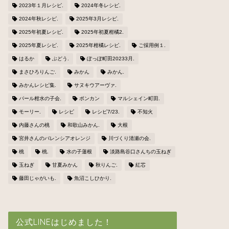
2023年１月レシピ.
2024年冬レシピ.
2024年秋レシピ.
2025年3月レシピ.
2025年初夏レシピ.
2025年初夏柑橘2.
2025年夏レシピ.
2025年柑橘レシピ.
ご採用例１.
はるか
ぶどう.
ぽっぽ町田20233月.
まさひろりんご.
みかん
みかん.
みかんレシピ集.
サヌキウアーヴァ.
パール柑水の子会.
ポンカン
マルシェイン町田.
モーリー.
レシピ
レシピ7/23.
不知火
内藤さんの桃
和歌山みかん.
大根
宮井さんのバレンシアオレンジ
川づくり清瀬の会.
桃
桃.
水の子蓮根
淡路島谷口さんちの玉ねぎ
玉ねぎ
甘夏みかん
秋りんご.
紅芯
藤田じゃがいも.
魚沼こしひかり.
公式LINEはじめました！