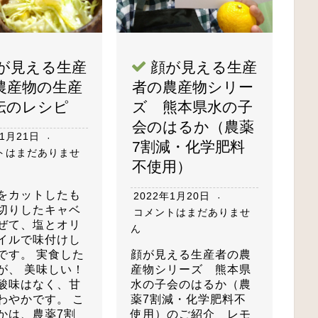
が見える生産
顔が見える生産
農産物の生産
者の農産物シリー
伝のレシピ
ズ 熊本県水の子
会のはるか（農薬
年1月21日
7割減・化学肥料
トはまだありませ
不使用）
をカットしたも
2022年1月20日
切りしたキャベ
コメントはまだありませ
ぜて、塩とオリ
ん
イルで味付けし
です。 実食した
顔が見える生産者の農
が、 美味しい！
産物シリーズ 熊本県
酸味はなく、甘
水の子会のはるか（農
わやかです。 こ
薬7割減・化学肥料不
かは、農薬7割
使用）のご紹介 レモ