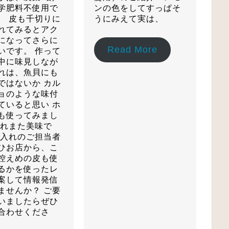
学肥料不使用で
ンの色をしてすっぱそ
、 皮も千切りに
うにみえて実は、
れてみるとアク
になってさらに
Read More
いです。 作って
中に味見しなが
れは、魚貝にも
ではないか カル
ョのような味付
ていると思い ホ
も使ってみまし
これまた美味で
仕入れのご担当者
ひお店から、こ
控えめの皮も使
るかを使ったレ
案して情報発信
ませんか？ ご要
いましたらぜひ
合わせくださ