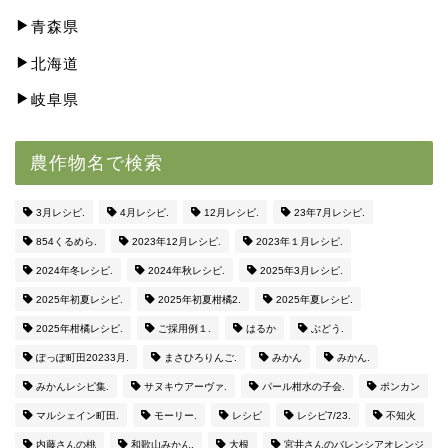
青森県
北海道
岐阜県
農作物名で検索
3月レシピ.
4月レシピ.
12月レシピ.
23年7月レシピ.
854くるめら.
2023年12月レシピ.
2023年１月レシピ.
2024年冬レシピ.
2024年秋レシピ.
2025年3月レシピ.
2025年初夏レシピ.
2025年初夏柑橘2.
2025年夏レシピ.
2025年柑橘レシピ.
ご採用例１.
はるか
ぶどう.
ぽっぽ町田20233月.
まさひろりんご.
みかん
みかん.
みかんレシピ集.
サヌキウアーヴァ.
パール柑水の子会.
ポンカン
マルシェイン町田.
モーリー.
レシピ
レシピ7/23.
不知火
内藤さんの桃
和歌山みかん.
大根
宮井さんのバレンシアオレンジ