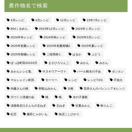
農作物名で検索
3月レシピ.
4月レシピ.
12月レシピ.
23年7月レシピ.
854くるめら.
2023年12月レシピ.
2023年１月レシピ.
2024年冬レシピ.
2024年秋レシピ.
2025年3月レシピ.
2025年初夏レシピ.
2025年初夏柑橘2.
2025年夏レシピ.
2025年柑橘レシピ.
ご採用例１.
はるか
ぶどう.
ぽっぽ町田20233月.
まさひろりんご.
みかん
みかん.
みかんレシピ集.
サヌキウアーヴァ.
パール柑水の子会.
ポンカン
マルシェイン町田.
モーリー.
レシピ
レシピ7/23.
不知火
内藤さんの桃
和歌山みかん.
大根
宮井さんのバレンシアオレンジ
川づくり清瀬の会.
桃
桃.
水の子蓮根
淡路島谷口さんちの玉ねぎ
玉ねぎ
甘夏みかん
秋りんご.
紅芯
藤田じゃがいも.
魚沼こしひかり.