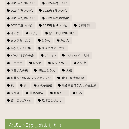
2023年１月レシピ.
2024年冬レシピ.
2024年秋レシピ.
2025年3月レシピ.
2025年初夏レシピ.
2025年初夏柑橘2.
2025年夏レシピ.
2025年柑橘レシピ.
ご採用例１.
はるか
ぶどう.
ぽっぽ町田20233月.
まさひろりんご.
みかん
みかん.
みかんレシピ集.
サヌキウアーヴァ.
パール柑水の子会.
ポンカン
マルシェイン町田.
モーリー.
レシピ
レシピ7/23.
不知火
内藤さんの桃
和歌山みかん.
大根
宮井さんのバレンシアオレンジ
川づくり清瀬の会.
桃
桃.
水の子蓮根
淡路島谷口さんちの玉ねぎ
玉ねぎ
甘夏みかん
秋りんご.
紅芯
藤田じゃがいも.
魚沼こしひかり.
公式LINEはじめました！