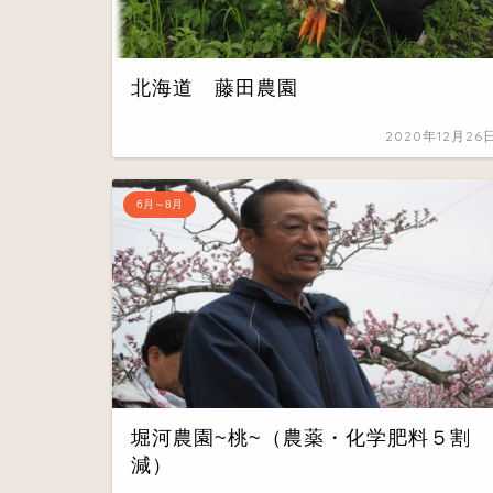
北海道 藤田農園
2020年12月26
6月～8月
堀河農園~桃~（農薬・化学肥料５割
減）