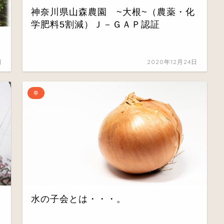
神奈川県山森農園 ~大根~（農薬・化
学肥料5割減）Ｊ－ＧＡＰ認証
日
2020年12月24日
春
水の子会とは・・・。