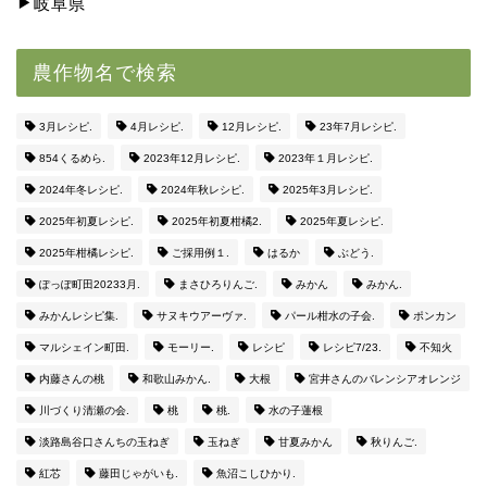
岐阜県
農作物名で検索
3月レシピ.
4月レシピ.
12月レシピ.
23年7月レシピ.
854くるめら.
2023年12月レシピ.
2023年１月レシピ.
2024年冬レシピ.
2024年秋レシピ.
2025年3月レシピ.
2025年初夏レシピ.
2025年初夏柑橘2.
2025年夏レシピ.
2025年柑橘レシピ.
ご採用例１.
はるか
ぶどう.
ぽっぽ町田20233月.
まさひろりんご.
みかん
みかん.
みかんレシピ集.
サヌキウアーヴァ.
パール柑水の子会.
ポンカン
マルシェイン町田.
モーリー.
レシピ
レシピ7/23.
不知火
内藤さんの桃
和歌山みかん.
大根
宮井さんのバレンシアオレンジ
川づくり清瀬の会.
桃
桃.
水の子蓮根
淡路島谷口さんちの玉ねぎ
玉ねぎ
甘夏みかん
秋りんご.
紅芯
藤田じゃがいも.
魚沼こしひかり.