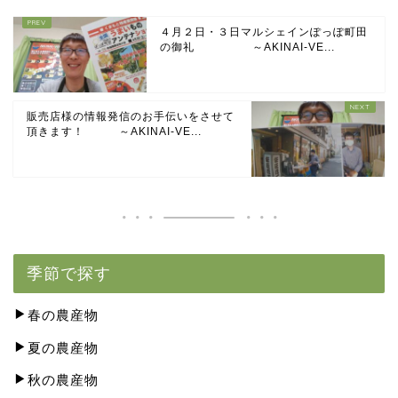
４月２日・３日マルシェインぽっぽ町田
の御礼 ～AKINAI-VE...
販売店様の情報発信のお手伝いをさせて
頂きます！ ～AKINAI-VE...
季節で探す
春の農産物
夏の農産物
秋の農産物