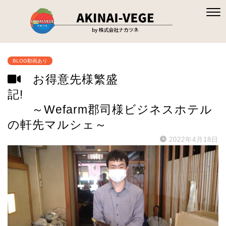
BLOG動画あり
お得意先様繁盛
記!
～Wefarm郡司様ビジネスホテル
の軒先マルシェ～
2022年4月18日