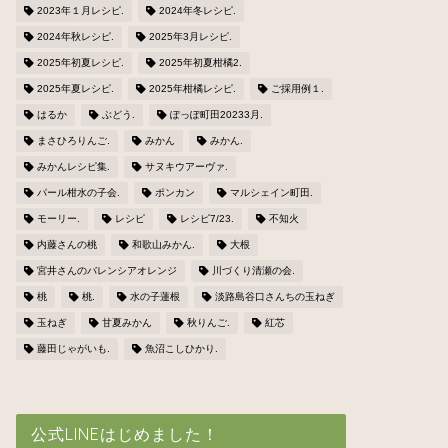
2023年１月レシピ.
2024年冬レシピ.
2024年秋レシピ.
2025年3月レシピ.
2025年初夏レシピ.
2025年初夏柑橘2.
2025年夏レシピ.
2025年柑橘レシピ.
ご採用例１.
はるか
ぶどう.
ぽっぽ町田20233月.
まさひろりんご.
みかん
みかん.
みかんレシピ集.
サヌキウアーヴァ.
パール柑水の子会.
ポンカン
マルシェイン町田.
モーリー.
レシピ
レシピ7/23.
不知火
内藤さんの桃
和歌山みかん.
大根
宮井さんのバレンシアオレンジ
川づくり清瀬の会.
桃
桃.
水の子蓮根
淡路島谷口さんちの玉ねぎ
玉ねぎ
甘夏みかん
秋りんご.
紅芯
藤田じゃがいも.
魚沼こしひかり.
公式LINEはじめました！