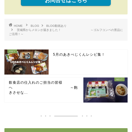
お問合せはこちら
HOME
BLOG
BLOG動画あり
茨城県からメロンが届きました！ ～ゴルフコンペの景品に
ご活用！～
5月のあきべじくんレシピ集！
飲食店の仕入れのご担当の皆様
へ ～飽
きさせな...