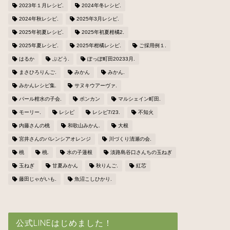
2023年１月レシピ.
2024年冬レシピ.
2024年秋レシピ.
2025年3月レシピ.
2025年初夏レシピ.
2025年初夏柑橘2.
2025年夏レシピ.
2025年柑橘レシピ.
ご採用例１.
はるか
ぶどう.
ぽっぽ町田20233月.
まさひろりんご.
みかん
みかん.
みかんレシピ集.
サヌキウアーヴァ.
パール柑水の子会.
ポンカン
マルシェイン町田.
モーリー.
レシピ
レシピ7/23.
不知火
内藤さんの桃
和歌山みかん.
大根
宮井さんのバレンシアオレンジ
川づくり清瀬の会.
桃
桃.
水の子蓮根
淡路島谷口さんちの玉ねぎ
玉ねぎ
甘夏みかん
秋りんご.
紅芯
藤田じゃがいも.
魚沼こしひかり.
公式LINEはじめました！