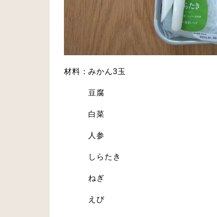
材料：みかん3玉
豆腐
白菜
人参
しらたき
ねぎ
えび