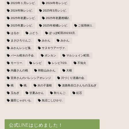
2023年１月レシピ.
2024年冬レシピ.
2024年秋レシピ.
2025年3月レシピ.
2025年初夏レシピ.
2025年初夏柑橘2.
2025年夏レシピ.
2025年柑橘レシピ.
ご採用例１.
はるか
ぶどう.
ぽっぽ町田20233月.
まさひろりんご.
みかん
みかん.
みかんレシピ集.
サヌキウアーヴァ.
パール柑水の子会.
ポンカン
マルシェイン町田.
モーリー.
レシピ
レシピ7/23.
不知火
内藤さんの桃
和歌山みかん.
大根
宮井さんのバレンシアオレンジ
川づくり清瀬の会.
桃
桃.
水の子蓮根
淡路島谷口さんちの玉ねぎ
玉ねぎ
甘夏みかん
秋りんご.
紅芯
藤田じゃがいも.
魚沼こしひかり.
公式LINEはじめました！