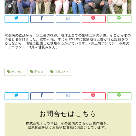
水俣病の教訓から、水は命の根源。地球上全ての生物は水の子供。そこから水の
子会と名付けました。総勢70名。木にも1本1本に愛情栽培と書かれた短冊をつ
るしながら 環境に配慮した栽培を心がけています。2月上旬ポンカン・不知火
（デコポン）・3月～甘夏みかん。
ポンカン
不知火
甘夏みかん
お問合せはこちら
株式会社ナカツネは、その愛情のこもった農作物を、
健康食品を扱うお店や飲食店にお届けしています。