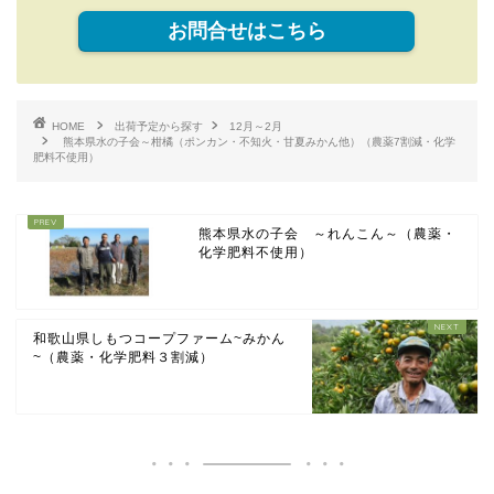
お問合せはこちら
HOME
出荷予定から探す
12月～2月
熊本県水の子会～柑橘（ポンカン・不知火・甘夏みかん他）（農薬7割減・化学
肥料不使用）
熊本県水の子会 ～れんこん～（農薬・
化学肥料不使用）
和歌山県しもつコープファーム~みかん
~（農薬・化学肥料３割減）