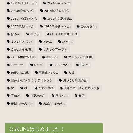
2023年１月レシピ.
2024年冬レシピ.
2024年秋レシピ.
2025年3月レシピ.
2025年初夏レシピ.
2025年初夏柑橘2.
2025年夏レシピ.
2025年柑橘レシピ.
ご採用例１.
はるか
ぶどう.
ぽっぽ町田20233月.
まさひろりんご.
みかん
みかん.
みかんレシピ集.
サヌキウアーヴァ.
パール柑水の子会.
ポンカン
マルシェイン町田.
モーリー.
レシピ
レシピ7/23.
不知火
内藤さんの桃
和歌山みかん.
大根
宮井さんのバレンシアオレンジ
川づくり清瀬の会.
桃
桃.
水の子蓮根
淡路島谷口さんちの玉ねぎ
玉ねぎ
甘夏みかん
秋りんご.
紅芯
藤田じゃがいも.
魚沼こしひかり.
公式LINEはじめました！