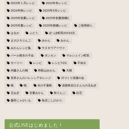
2023年１月レシピ.
2024年冬レシピ.
2024年秋レシピ.
2025年3月レシピ.
2025年初夏レシピ.
2025年初夏柑橘2.
2025年夏レシピ.
2025年柑橘レシピ.
ご採用例１.
はるか
ぶどう.
ぽっぽ町田20233月.
まさひろりんご.
みかん
みかん.
みかんレシピ集.
サヌキウアーヴァ.
パール柑水の子会.
ポンカン
マルシェイン町田.
モーリー.
レシピ
レシピ7/23.
不知火
内藤さんの桃
和歌山みかん.
大根
宮井さんのバレンシアオレンジ
川づくり清瀬の会.
桃
桃.
水の子蓮根
淡路島谷口さんちの玉ねぎ
玉ねぎ
甘夏みかん
秋りんご.
紅芯
藤田じゃがいも.
魚沼こしひかり.
公式LINEはじめました！