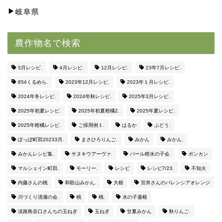
岐阜県
農作物名で検索
3月レシピ.
4月レシピ.
12月レシピ.
23年7月レシピ.
854くるめら.
2023年12月レシピ.
2023年１月レシピ.
2024年冬レシピ.
2024年秋レシピ.
2025年3月レシピ.
2025年初夏レシピ.
2025年初夏柑橘2.
2025年夏レシピ.
2025年柑橘レシピ.
ご採用例１.
はるか
ぶどう.
ぽっぽ町田20233月.
まさひろりんご.
みかん
みかん.
みかんレシピ集.
サヌキウアーヴァ.
パール柑水の子会.
ポンカン
マルシェイン町田.
モーリー.
レシピ
レシピ7/23.
不知火
内藤さんの桃
和歌山みかん.
大根
宮井さんのバレンシアオレンジ
川づくり清瀬の会.
桃
桃.
水の子蓮根
淡路島谷口さんちの玉ねぎ
玉ねぎ
甘夏みかん
秋りんご.