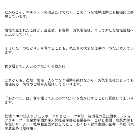
だからこそ、マルシェへの出店だけでなく、このような地域活動にも積極的に参
加しています。
地域で生まれたご縁が、生産者、お客様、お取引先様、そして新たな地域活動へ
と広がっていく。
そうした「つながり」を育てることも、私たちの大切な仕事の一つだと考えてい
ます。
食を通じて、人とのつながりを豊かに
これからも、産地・地域・人をつなぐ活動を続けながら、お取引先様にとっても
価値ある 情報やご縁をお届けしてまいります。
「あきべじ」は、食を通じて人とのつながりを豊かにすることに貢献してまいり
ます。
登壇：NPO法人きよせラボ・タネとヒト・ヤギ部・清瀬花の里公園ボランティ
アグループ・恵泉女学園大学人間社会学部社会園芸科・こびと農園・成蹊大学お
芋堀りサークル・地域創生団体はしわたし・わくわく都民農園小金井・早稲田大
学農楽塾（敬称略）