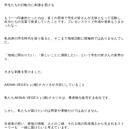
学生たちの行動力に刺激を受ける
もう一つ印象的だったのは、多くの団体で学生の皆さんが主体となって活動し、
自分たちの言葉で発表していたことです。プレゼンスライド作成や発表もうまか
ったな～
私自身の学生時代を振り返ると、そこまで地域活動に積極的ではありませんでし
た。
「地域に関わりたい」「新しいことに挑戦したい」という学生の皆さんの姿勢か
ら、
大きな刺激を受けました。
AKINAI-VEGEｂｙ(株)ナカツネが大切にしていること
私たちAKINAI-VEGEｂｙ(株)ナカツネは、農産物を販売する会社です。
しかし、私たちが届けたいのは野菜や果物だけではありません。
生産者の想い、産地の情報、人とのご縁、その土地の気候風土から生まれるスト
ーリーも 一緒に届けたいと考えています。